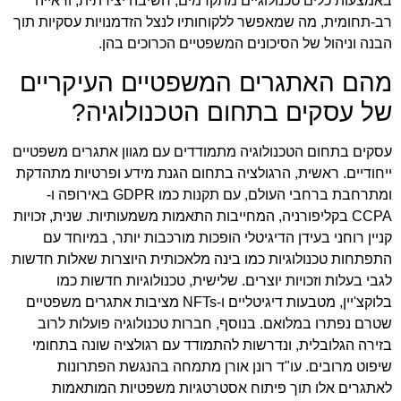
באמצעות כלים טכנולוגיים מתקדמים, חשיבה יצירתית, וראייה
רב-תחומית, מה שמאפשר ללקוחותיו לנצל הזדמנויות עסקיות תוך
הבנה וניהול של הסיכונים המשפטיים הכרוכים בהן.
מהם האתגרים המשפטיים העיקריים
של עסקים בתחום הטכנולוגיה?
עסקים בתחום הטכנולוגיה מתמודדים עם מגוון אתגרים משפטיים
ייחודיים. ראשית, הרגולציה בתחום הגנת מידע ופרטיות מתהדקת
ומתרחבת ברחבי העולם, עם תקנות כמו GDPR באירופה ו-
CCPA בקליפורניה, המחייבות התאמות משמעותיות. שנית, זכויות
קניין רוחני בעידן הדיגיטלי הופכות מורכבות יותר, במיוחד עם
התפתחות טכנולוגיות כמו בינה מלאכותית היוצרות שאלות חדשות
לגבי בעלות וזכויות יוצרים. שלישית, טכנולוגיות חדשות כמו
בלוקצ'יין, מטבעות דיגיטליים ו-NFTs מציבות אתגרים משפטיים
שטרם נפתרו במלואם. בנוסף, חברות טכנולוגיה פועלות לרוב
בזירה הגלובלית, ונדרשות להתמודד עם רגולציה שונה בתחומי
שיפוט מרובים. עו"ד רונן אורן מתמחה בהנגשת הפתרונות
לאתגרים אלו תוך פיתוח אסטרטגיות משפטיות המותאמות