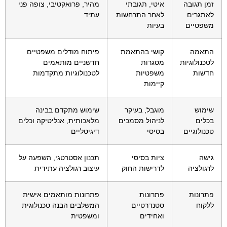
זמן תגובה
איטי, תגובתי
מהיר, פרואקטיבי, צופה פני
לאתגרים
לאחר התרחשות
עתיד
משפטיים
בעיות
התאמה
קושי בהתאמת
פיתוח מודלים משפטיים
לטכנולוגיות
מסגרות
חדשניים מותאמים
חדשות
משפטיות
לטכנולוגיות מתקדמות
קיימות
שימוש
מוגבל, בעיקר
שימוש מתקדם בבינה
בכלים
לניהול מסמכים
מלאכותית, אנליטיקה וכלים
טכנולוגיים
בסיסי
דיגיטליים
גישה
ציות בסיסי
תכנון אסטרטגי, השפעה על
לרגולציה
לדרישות החוק
עיצוב רגולציה עתידית
פתרונות
פתרונות
פתרונות מותאמים אישית
ללקוח
סטנדרטיים
המשלבים הבנה טכנולוגית
ואחידים
ומשפטית