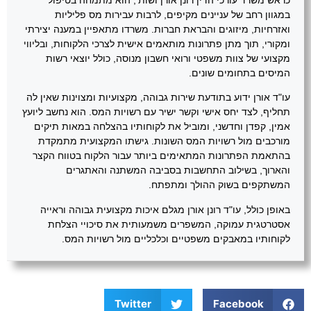
כראש משרד עורכי הדין רונן אורן ושות', הוא מתמחה בטיפול
במגוון רחב של עניינים מקיפים, לרבות עבירות מס פליליות
ואזרחיות, מיזוגים והבראת חברות. משרדו מתאפיין במענה יצירתי
ומקורי, תוך מתן פתרונות מותאמים אישית לצרכי הלקוחות, ובליווי
מקצועי של צוות משפטי ורואי חשבון מנוסה, כולל יוצאי רשות
המיסים בתחומים שונים.
עו"ד אורן ידוע בתודעת שירות גבוהה, מקצועיות ומצוינות שאין לה
תחליף, לצד יחס אישי וקשר ישיר עם רשויות המס. הוא נחשב ליועץ
אמין, קפדן וחדשני, ומוביל את לקוחותיו בהצלחה במאות תיקים
מורכבים מול רשויות המס השונות. גישתו המקצועית מתמקדת
בהתאמת הפתרונות המתאימים ביותר עבור הלקוח בטווח הקצר
והארוך, בשילוב התחשבות בסביבה המשתנה והאתגרים
המשתקפים בשוק ההולך ומתפתח.
באופן כולל, עו"ד רונן אורן מגלם איכות מקצועית גבוהה וראייה
אסטרטגית עמוקה, המשפרים משמעותית את סיכויי הצלחת
לקוחותיו במאבקים משפטיים וכלכליים מול רשויות המס.
Twitter
Facebook